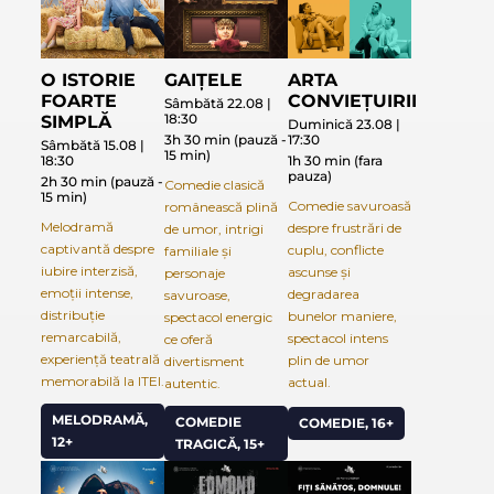
O ISTORIE
GAIȚELE
ARTA
FOARTE
CONVIEȚUIRII
Sâmbătă 22.08 |
18:30
SIMPLĂ
Duminică 23.08 |
3h 30 min (pauză -
17:30
Sâmbătă 15.08 |
15 min)
18:30
1h 30 min (fara
pauza)
2h 30 min (pauză -
Comedie clasică
15 min)
Comedie savuroasă
românească plină
Melodramă
despre frustrări de
de umor, intrigi
captivantă despre
cuplu, conflicte
familiale și
iubire interzisă,
ascunse și
personaje
emoții intense,
degradarea
savuroase,
distribuție
bunelor maniere,
spectacol energic
remarcabilă,
spectacol intens
ce oferă
experiență teatrală
plin de umor
divertisment
memorabilă la ITEI.
actual.
autentic.
MELODRAMĂ,
COMEDIE
COMEDIE, 16+
12+
TRAGICĂ, 15+