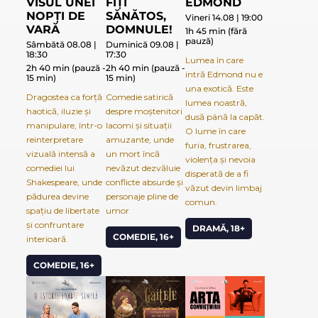
VISUL UNEI
FIȚI
EDMOND
NOPȚI DE
SĂNĂTOS,
Vineri 14.08 | 19:00
VARĂ
DOMNULE!
1h 45 min (fără
pauză)
Sâmbătă 08.08 |
Duminică 09.08 |
18:30
17:30
Lumea în care
2h 40 min (pauză -
2h 40 min (pauză -
intră Edmond nu e
15 min)
15 min)
una exotică. Este
Dragostea ca forță
Comedie satirică
lumea noastră,
haotică, iluzie și
despre moștenitori
dusă până la capăt.
manipulare, într-o
lacomi și situații
O lume în care
reinterpretare
amuzante, unde
furia, frustrarea,
vizuală intensă a
un mort încă
violența și nevoia
comediei lui
nevăzut dezvăluie
disperată de a fi
Shakespeare, unde
conflicte absurde și
văzut devin limbaj
pădurea devine
personaje pline de
comun.
spațiu de libertate
umor
și confruntare
DRAMĂ, 18+
COMEDIE, 16+
interioară.
COMEDIE, 16+