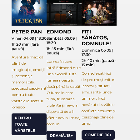
PETER PAN
EDMOND
FIȚI
SĂNĂTOS,
Vineri 04.09 | 18:30
Sâmbătă 05.09 |
18:30
DOMNULE!
1h 20 min (fără
pauză)
1h 45 min (fără
Duminică 06.09 |
pauză)
17:30
Aventură magică
2h 40 min (pauză -
Lumea în care
plină de
15 min)
intră Edmond nu e
imaginație, emoții
Comedie satirică
una exotică. Este
și personaje
despre moștenitori
lumea noastră,
memorabile,
lacomi și situații
dusă până la capăt.
spectacol captivant
amuzante, unde
O lume în care
pentru toate
un mort încă
furia, frustrarea,
vârstele la Teatrul
nevăzut dezvăluie
violența și nevoia
Ionesco.
conflicte absurde și
disperată de a fi
personaje pline de
văzut devin limbaj
PENTRU
umor
comun.
TOATE
VÂRSTELE
COMEDIE, 16+
DRAMĂ, 18+