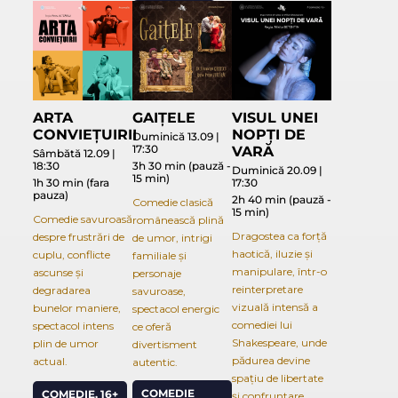
ARTA
GAIȚELE
VISUL UNEI
CONVIEȚUIRII
NOPȚI DE
Duminică 13.09 |
17:30
VARĂ
Sâmbătă 12.09 |
18:30
3h 30 min (pauză -
Duminică 20.09 |
15 min)
1h 30 min (fara
17:30
pauza)
2h 40 min (pauză -
Comedie clasică
15 min)
Comedie savuroasă
românească plină
Dragostea ca forță
despre frustrări de
de umor, intrigi
haotică, iluzie și
cuplu, conflicte
familiale și
manipulare, într-o
ascunse și
personaje
reinterpretare
degradarea
savuroase,
vizuală intensă a
bunelor maniere,
spectacol energic
comediei lui
spectacol intens
ce oferă
Shakespeare, unde
plin de umor
divertisment
pădurea devine
actual.
autentic.
spațiu de libertate
COMEDIE
COMEDIE, 16+
și confruntare