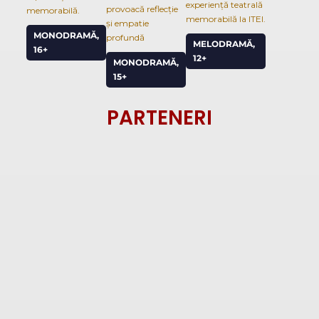
experiență teatrală
provoacă reflecție
memorabilă.
memorabilă la ITEI.
și empatie
MONODRAMĂ,
profundă
MELODRAMĂ,
16+
12+
MONODRAMĂ,
15+
PARTENERI