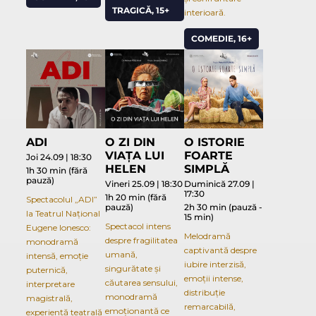
TRAGICĂ, 15+
interioară.
COMEDIE, 16+
ADI
O ZI DIN
O ISTORIE
VIAȚA LUI
FOARTE
Joi 24.09 | 18:30
HELEN
SIMPLĂ
1h 30 min (fără
pauză)
Vineri 25.09 | 18:30
Duminică 27.09 |
17:30
1h 20 min (fără
Spectacolul „ADI”
pauză)
2h 30 min (pauză -
la Teatrul Național
15 min)
Spectacol intens
Eugene Ionesco:
Melodramă
despre fragilitatea
monodramă
captivantă despre
umană,
intensă, emoție
iubire interzisă,
singurătate și
puternică,
emoții intense,
căutarea sensului,
interpretare
distribuție
monodramă
magistrală,
remarcabilă,
emoționantă ce
experiență teatrală