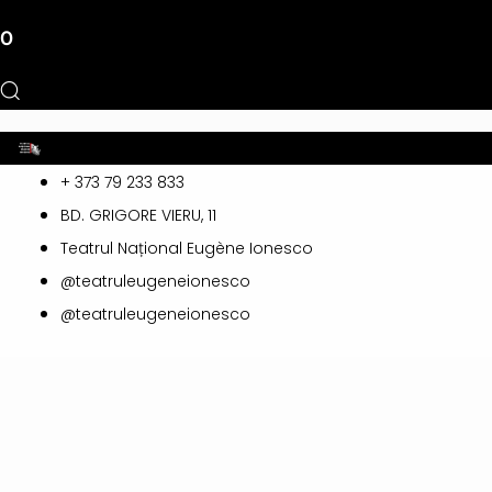
0
Toggle
+ 373 79 233 833
navigation
BD. GRIGORE VIERU, 11
Teatrul Național Eugène Ionesco
@teatruleugeneionesco
@teatruleugeneionesco