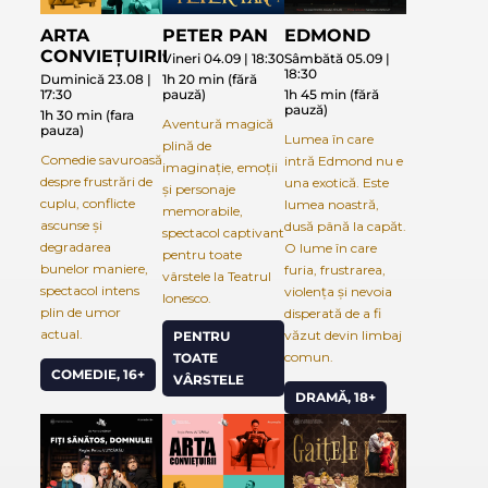
ARTA
PETER PAN
EDMOND
CONVIEȚUIRII
Vineri 04.09 | 18:30
Sâmbătă 05.09 |
18:30
Duminică 23.08 |
1h 20 min (fără
17:30
pauză)
1h 45 min (fără
pauză)
1h 30 min (fara
Aventură magică
pauza)
Lumea în care
plină de
Comedie savuroasă
intră Edmond nu e
imaginație, emoții
despre frustrări de
una exotică. Este
și personaje
cuplu, conflicte
lumea noastră,
memorabile,
ascunse și
dusă până la capăt.
spectacol captivant
degradarea
O lume în care
pentru toate
bunelor maniere,
furia, frustrarea,
vârstele la Teatrul
spectacol intens
violența și nevoia
Ionesco.
plin de umor
disperată de a fi
actual.
văzut devin limbaj
PENTRU
comun.
TOATE
COMEDIE, 16+
VÂRSTELE
DRAMĂ, 18+