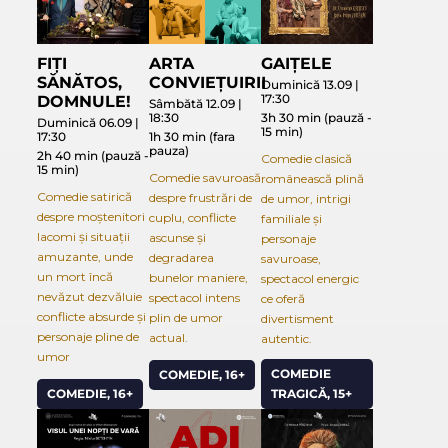
FIȚI
ARTA
GAIȚELE
SĂNĂTOS,
CONVIEȚUIRII
Duminică 13.09 |
17:30
DOMNULE!
Sâmbătă 12.09 |
18:30
3h 30 min (pauză -
Duminică 06.09 |
15 min)
17:30
1h 30 min (fara
pauza)
2h 40 min (pauză -
Comedie clasică
15 min)
Comedie savuroasă
românească plină
Comedie satirică
despre frustrări de
de umor, intrigi
despre moștenitori
cuplu, conflicte
familiale și
lacomi și situații
ascunse și
personaje
amuzante, unde
degradarea
savuroase,
un mort încă
bunelor maniere,
spectacol energic
nevăzut dezvăluie
spectacol intens
ce oferă
conflicte absurde și
plin de umor
divertisment
personaje pline de
actual.
autentic.
umor
COMEDIE
COMEDIE, 16+
COMEDIE, 16+
TRAGICĂ, 15+