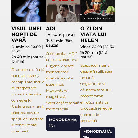
VISUL UNEI
ADI
O ZI DIN
NOPȚI DE
VIAȚA LUI
Joi 24.09 | 18:30
VARĂ
HELEN
1h 30 min (fără
pauză)
Duminică 20.09 |
Vineri 25.09 | 18:30
17:30
1h 20 min (fără
Spectacolul „ADI”
2h 40 min (pauză -
pauză)
la Teatrul Național
15 min)
Spectacol intens
Eugene Ionesco:
Dragostea ca forță
despre fragilitatea
monodramă
haotică, iluzie și
umană,
intensă, emoție
manipulare, într-o
singurătate și
puternică,
reinterpretare
căutarea sensului,
interpretare
vizuală intensă a
monodramă
magistrală,
comediei lui
emoționantă ce
experiență teatrală
Shakespeare, unde
provoacă reflecție
memorabilă.
pădurea devine
și empatie
spațiu de libertate
MONODRAMĂ,
profundă
și confruntare
16+
interioară.
MONODRAMĂ,
15+