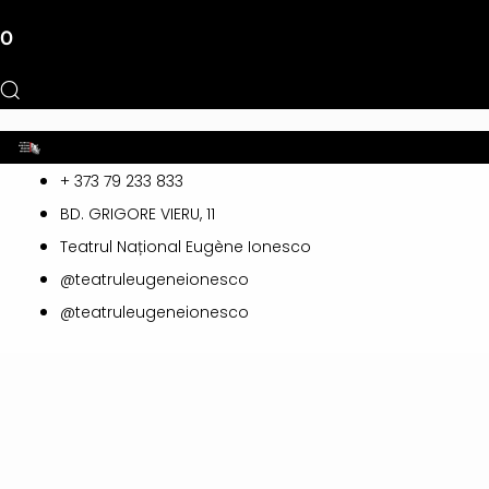
0
Toggle
+ 373 79 233 833
navigation
BD. GRIGORE VIERU, 11
Teatrul Național Eugène Ionesco
@teatruleugeneionesco
@teatruleugeneionesco