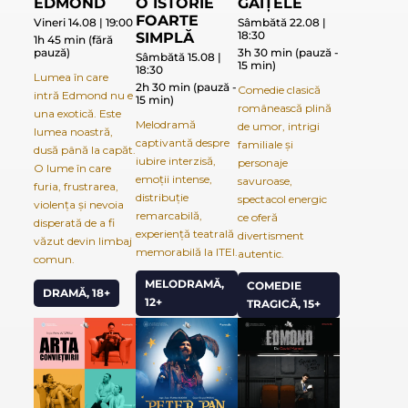
EDMOND
O ISTORIE
GAIȚELE
FOARTE
Vineri 14.08 | 19:00
Sâmbătă 22.08 |
18:30
SIMPLĂ
1h 45 min (fără
pauză)
3h 30 min (pauză -
Sâmbătă 15.08 |
15 min)
18:30
Lumea în care
2h 30 min (pauză -
Comedie clasică
intră Edmond nu e
15 min)
românească plină
una exotică. Este
Melodramă
de umor, intrigi
lumea noastră,
captivantă despre
familiale și
dusă până la capăt.
iubire interzisă,
personaje
O lume în care
emoții intense,
savuroase,
furia, frustrarea,
distribuție
spectacol energic
violența și nevoia
remarcabilă,
ce oferă
disperată de a fi
experiență teatrală
divertisment
văzut devin limbaj
memorabilă la ITEI.
autentic.
comun.
MELODRAMĂ,
COMEDIE
DRAMĂ, 18+
12+
TRAGICĂ, 15+