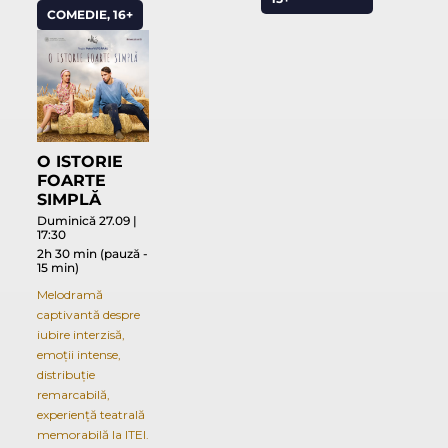
COMEDIE, 16+
O ISTORIE
FOARTE
SIMPLĂ
Duminică 27.09 |
17:30
2h 30 min (pauză -
15 min)
Melodramă
captivantă despre
iubire interzisă,
emoții intense,
distribuție
remarcabilă,
experiență teatrală
memorabilă la ITEI.